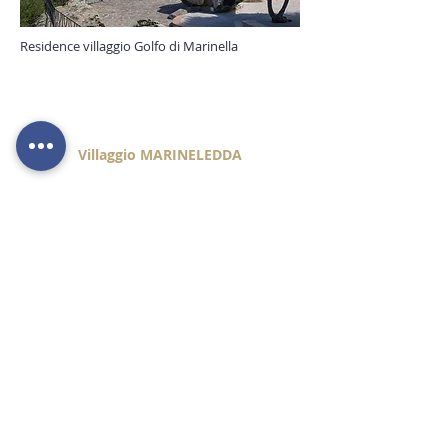
Residence villaggio Golfo di Marinella
Villaggio MARINELEDDA
Località Marinella - Casella Postale 68
07020 - Golfo Aranci (SS)
Tel
+39 340 1463580
E-mail:
info@marineledda.it
Contatti
Dati societari:
B&V Property Manager di Alessandro Bonifaci
& C.
Partita IVA
03020980904
WE ARE SOCIAL